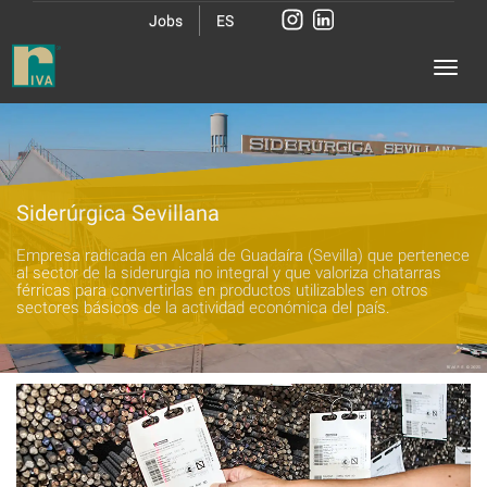
Jobs
ES
Siderúrgica Sevillana
Empresa radicada en Alcalá de Guadaíra (Sevilla) que pertenece
al sector de la siderurgia no integral y que valoriza chatarras
férricas para convertirlas en productos utilizables en otros
sectores básicos de la actividad económica del país.